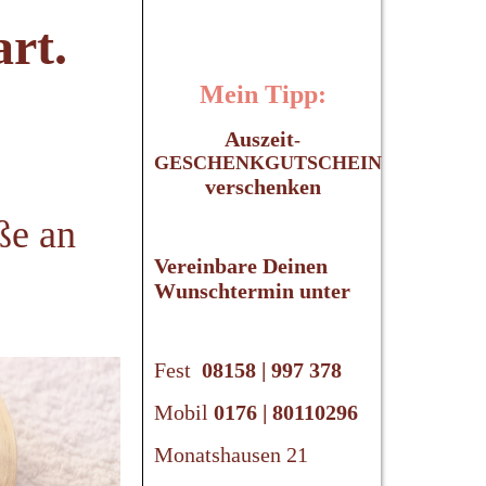
art.
Mein Tipp:
Auszeit
-
GESCHENKGUTSCHEIN
verschenken
ße an
Vereinbare Deinen
Wunschtermin unter
Fest
08158 | 997 378
Mobil
0176 | 80110296
Monatshausen 21